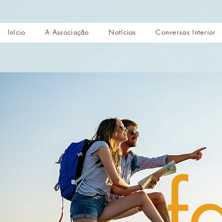
Início
A Associação
Notícias
Conversas Interior
f