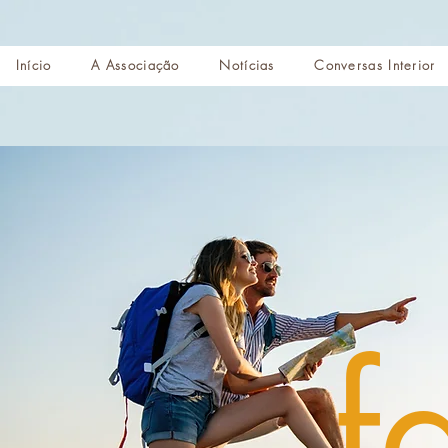
Início
A Associação
Notícias
Conversas Interior
f