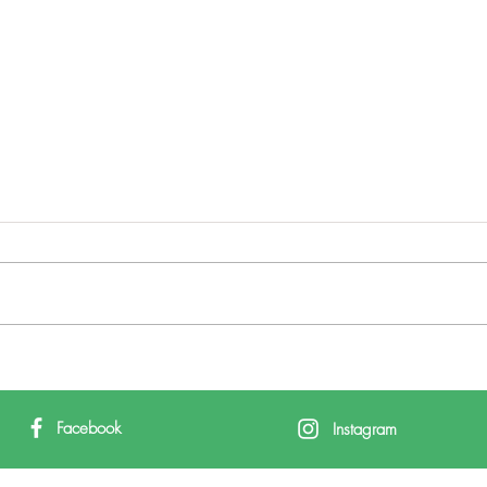
Presentación del II
Congreso Mundial de
Turismo del Interior en la
Facebook
Instagram
BTL