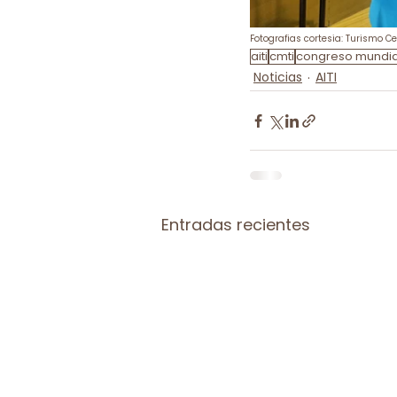
Fotografias cortesia: Turismo C
aiti
cmti
congreso mundial 
Noticias
AITI
Entradas recientes