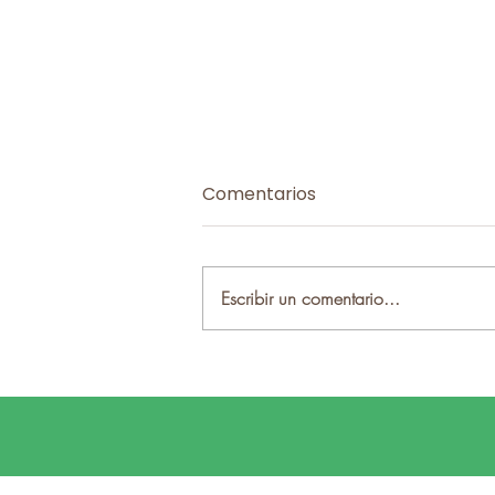
Comentarios
Escribir un comentario...
AITI refuerza contactos
institucionales para el II
Congreso Mundial de
Turismo de Interior