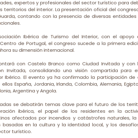
ades, expertos y profesionales del sector turístico para deb
territorios del interior. La presentación oficial del congreso
Guarda, contando con la presencia de diversas entidades 
cionales.
ociación Ibérica de Turismo del Interior, con el apoyo d
Centro de Portugal, el congreso sucede a la primera edici
hora su dimensión internacional.
ontará con Castelo Branco como Ciudad Invitada y con l
 Invitada, consolidando una visión compartida para el 
rior Ibérico. El evento ya ha confirmado la participación de
 ellos España, Jordania, Irlanda, Colombia, Alemania, Egipto
lonia, Argentina y Angola.
adas se debatirán temas clave para el futuro de los territor
ración ibérica, el papel de los residentes en la activida
inos afectados por incendios y catástrofes naturales, la 
es basadas en la cultura y la identidad local, y los desafío
ctor turístico.