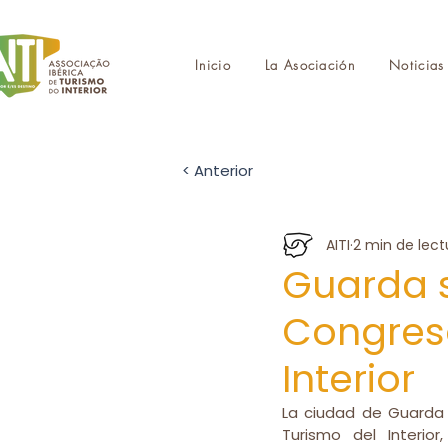
Inicio
La Asociación
Noticias
< Anterior
AITI
2 min de lect
Guarda s
Congreso
Interior
La ciudad de Guarda a
Turismo del Interio