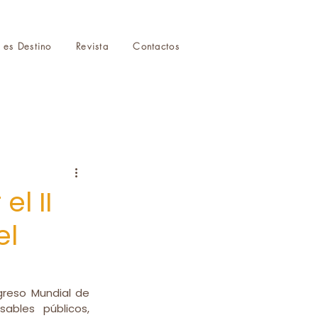
r es Destino
Revista
Contactos
l II
el
greso Mundial de 
bles públicos, 