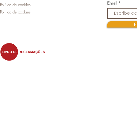
Email
Política de cookies
Política de cookies
F