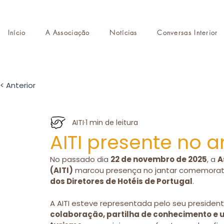
Início
A Associação
Notícias
Conversas Interior
< Anterior
AITI
1 min de leitura
AITI presente no 
No passado dia 
22 de novembro de 2025
, a 
A
(AITI)
 marcou presença no jantar comemorati
dos Diretores de Hotéis de Portugal
.
A AITI esteve representada pelo seu president
colaboração, partilha de conhecimento e un