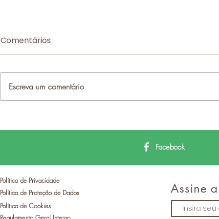
Comentários
Escreva um comentário
Comunidade
Sessão de
Intermunicipal das Beiras
sobre Sis
e Serra da Estrela é
Incentivos
Facebook
Parceiro Institucional do II
oportunid
Congresso Mundial de
territórios
Política de Privacidade
Turismo do Interior
densidade 
Assine a
Política de Proteção de Dados
Política de Cookies
Regulamento Geral Interno