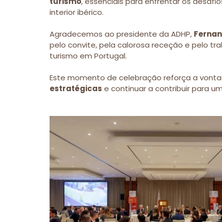
turismo
, essenciais para enfrentar os desafios
interior ibérico.
Agradecemos ao presidente da ADHP, 
Fernan
pelo convite, pela calorosa receção e pelo tr
turismo em Portugal.
Este momento de celebração reforça a vontad
estratégicas
 e continuar a contribuir para u