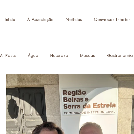
Início
A Associação
Notícias
Conversas Interior
All Posts
Água
Natureza
Museus
Gastronomia 
Destinos de Autor
Monumentos
Eventos
AITI
CMTI
Formação
Turismo de Portugal
Academia