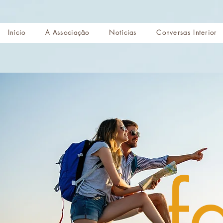
Início
A Associação
Notícias
Conversas Interior
f