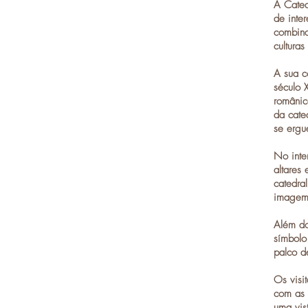
A Cated
de inter
combina 
cultura
A sua c
século 
românic
da cate
se ergu
No inte
altares
catedra
image
Além do
símbolo
palco d
Os visi
com as 
uma vis