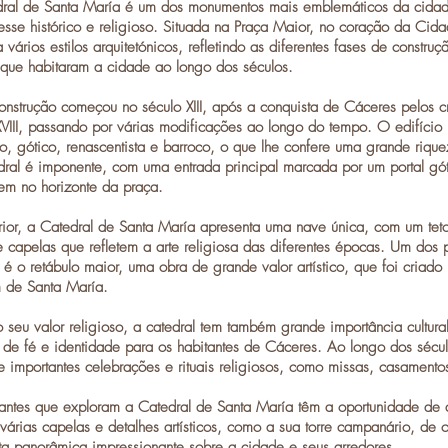
ral de Santa María
é um dos monumentos mais emblemáticos da cidade
esse histórico e religioso. Situada na
Praça Maior
, no coração da
Cida
vários estilos arquitetónicos, refletindo as diferentes fases de construç
s que habitaram a cidade ao longo dos séculos.
onstrução começou no século XIII, após a conquista de Cáceres pelos cri
XVIII, passando por várias modificações ao longo do tempo. O edifício
o
,
gótico
,
renascentista
e
barroco
, o que lhe confere uma grande rique
dral é imponente, com uma entrada principal marcada por um portal gót
em no horizonte da praça.
rior, a
Catedral de Santa María
apresenta uma nave única, com um teto 
 e capelas que refletem a arte religiosa das diferentes épocas. Um dos 
l é o
retábulo maior
, uma obra de grande valor artístico, que foi criado
m de
Santa María
.
 seu valor religioso, a catedral tem também grande importância cultur
 de fé e identidade para os habitantes de Cáceres. Ao longo dos sécul
e importantes celebrações e rituais religiosos, como missas, casamentos 
tantes que exploram a
Catedral de Santa María
têm a oportunidade de ad
várias capelas e detalhes artísticos, como a sua
torre campanário
, de 
ta panorâmica impressionante sobre a cidade e seus arredores.