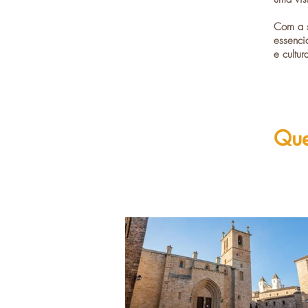
Com a s
essenci
e cultur
Que