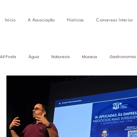
Início
A Associação
Notícias
Conversas Interior
All Posts
Água
Natureza
Museus
Gastronomia 
Destinos de Autor
Monumentos
Eventos
AITI
CMTI
Formação
Turismo de Portugal
Academia