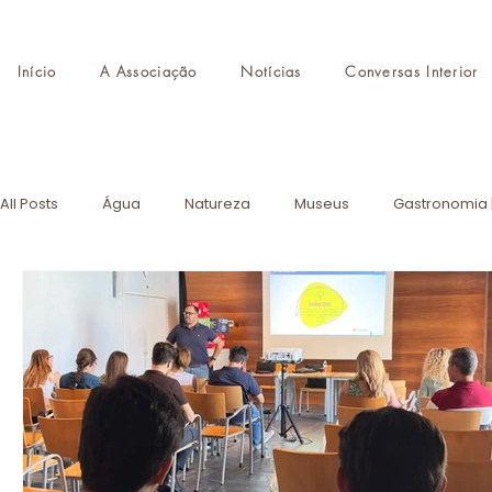
Início
A Associação
Notícias
Conversas Interior
All Posts
Água
Natureza
Museus
Gastronomia 
Destinos de Autor
Monumentos
Eventos
AITI
CMTI
Formação
Turismo de Portugal
Academia