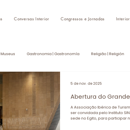
as
Conversas Interior
Congressos e Jornadas
Interio
Museus
Gastronomia | Gastronomía
Religião | Religión
os
Eventos
AITI
Protocolo
Press
Blog
5 de nov. de 2025
Abertura do Grande
o de Portugal
Academia Digital
A Associação Ibérica de Turism
ser convidada pelo Instituto SI
sede no Egito, para participa
do Grande Museu Egípcio, no C