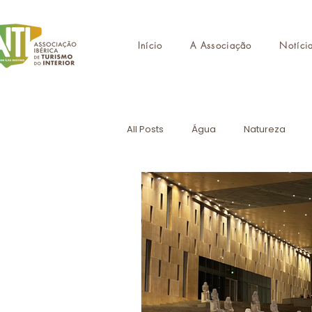
Início
A Associação
Notíci
All Posts
Água
Natureza
Destinos de Autor
Monument
CMTI
Formação
Turism