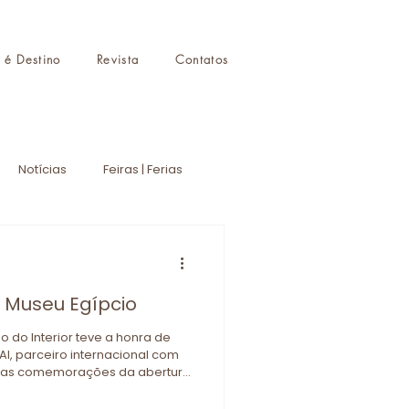
r é Destino
Revista
Contatos
Notícias
Feiras | Ferias
Curiosidades
Dicas
 Museu Egípcio
o do Interior teve a honra de
NAI, parceiro internacional com
r nas comemorações da abertura
airo.