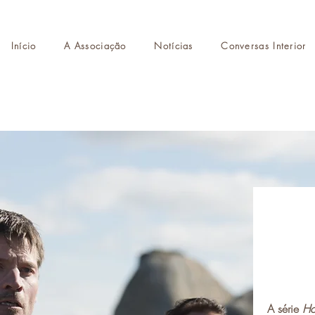
Início
A Associação
Notícias
Conversas Interior
Te
A série
Ho