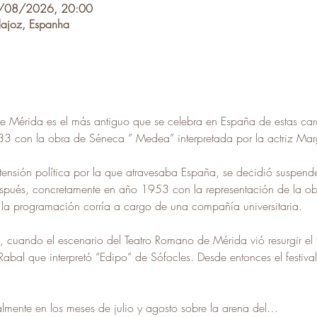
/08/2026, 20:00
ajoz, Espanha
 de Mérida es el más antiguo que se celebra en España de estas car
3 con la obra de Séneca ” Medea” interpretada por la actriz Marg
tensión política por la que atravesaba España, se decidió suspender 
spués, concretamente en año 1953 con la representación de la ob
z la programación corría a cargo de una compañía universitaria.
, cuando el escenario del Teatro Romano de Mérida vió resurgir el t
abal que interpretó “Edipo” de Sófocles. Desde entonces el festiva
almente en los meses de julio y agosto sobre la arena del…