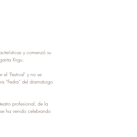
acterísticas y comenzó su 
arita Xirgu.
el ‘Festival’ y no se 
ra “Fedra” del dramaturgo 
eatro profesional, de la 
lse ha venido celebrando 