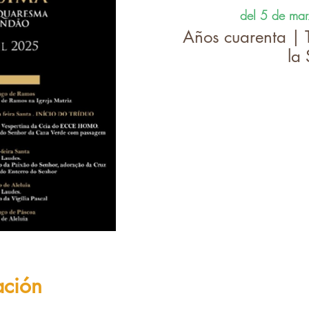
del 5 de mar
Años cuarenta | 
la
ación