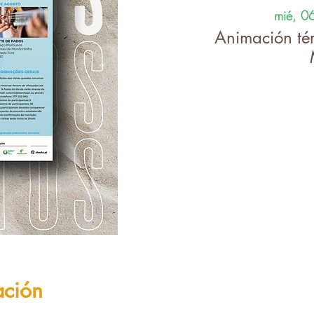
mié, 0
Animación tér
ación