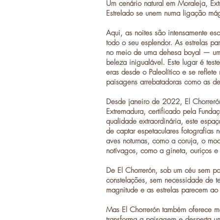
Um cenário natural em Moraleja, Ex
Estrelado se unem numa ligação mág
Aqui, as noites são intensamente esc
todo o seu esplendor. As estrelas pa
no meio de uma
dehesa boyal
— uma
beleza inigualável. Este lugar é tes
eras desde o Paleolítico e se reflete 
paisagens arrebatadoras como as de
Desde janeiro de 2022, El Chorreró
Extremadura, certificado pela Fundaç
qualidade extraordinária, este espa
de captar espetaculares fotografias 
aves noturnas, como a coruja, o moc
notívagos, como a gineta, ouriços e
De El Chorrerón, sob um céu sem pol
constelações, sem necessidade de te
magnitude e as estrelas parecem ao
Mas El Chorrerón também oferece mo
transforma a paisagem e desperta 