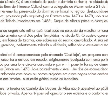
do século XV, é um símbolo de poder e domínio senhorial na cidade de
do Bem de Interesse Cultural com a categoria de Monumento a 21 de 
o testemunho preservado do domínio senhorial na região, destacando-se
, projetada pelo arquiteto Juan Carrera entre 1473 e 1478, sob a 
 de Toledo (falecimento em 1488), Duque de Alba e primeiro Marquês
ra de engenharia militar está localizada no noroeste da muralha romana
cação anterior construída pelos Templários no século XII. O castelo apre
ar, em forma de tajamar, que sobressai do recinto amuralhado. A sua est
a granítica, perfeitamente talhada e alinhada, refletindo a excelência t
 principal é complementada pelo chamado "Castillejo", um pequeno cor
 encontra a entrada em recodo, originalmente equipada com uma ponte
da por uma torre circular casamata e por um imponente fosso, de dimen
ás Bretón em 1473, hoje parcialmente visível. Um dos destaques decora
, adornada com bolas ou pomas alojadas em arcos cegos sobre cachorr
ro das ameias, num estilo gótico tardio ou isabelino.
nte, o interior do
Castelo dos Duques de Alba
não é acessível ao públi
dade privada. Apenas é possível apreciar o seu exterior e o contorno e