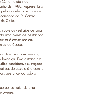
 Coria, tendo sido
junho de 1988. Representa o
 pela sua elegante Torre de
encomenda de D. García
 de Coria.
, sobre os vestígios de uma
senta uma planta de pentágono
rutura é construída em
écnica da época.
po intramuros com ameias,
 levadiça. Esta entrada era
sões consideráveis, traçado
tivos do castelo é a cornija
os, que circunda todo o
co por se tratar de uma
nvolvente.