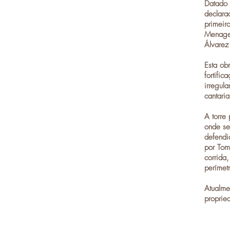
Datado 
declara
primeir
Menagem
Álvarez
Esta ob
fortifi
irregul
cantari
A torre
onde se
defendi
por Tom
corrida
perímet
Atualme
proprie