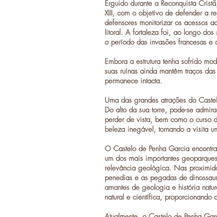
Erguido durante a
Reconquista Cristã
XIII, com o objetivo de defender a r
defensores monitorizar os acessos ao 
litoral. A fortaleza foi, ao longo do
o período das invasões francesas e as
Embora a estrutura tenha sofrido mo
suas ruínas ainda mantêm traços das
permanece intacta.
Uma das grandes atrações do Caste
Do alto da sua torre, pode-se admir
perder de vista, bem como o curso
beleza inegável, tornando a visita u
O Castelo de Penha Garcia encontra-s
um dos mais importantes geoparques
relevância geológica. Nas proximida
penedias
e as
pegadas de dinossau
amantes de geologia e história natur
natural e científica, proporcionando 
Atualmente, o
Castelo de Penha Gar