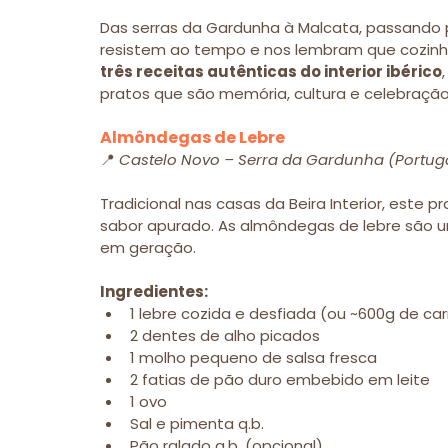
Das serras da Gardunha à Malcata, passando 
resistem ao tempo e nos lembram que cozinha
três receitas autênticas do interior ibérico
pratos que são memória, cultura e celebração
Almôndegas de Lebre
📍 
Castelo Novo – Serra da Gardunha (Portug
Tradicional nas casas da Beira Interior, este 
sabor apurado. As almôndegas de lebre são um
em geração.
Ingredientes:
1 lebre cozida e desfiada (ou ~600g de ca
2 dentes de alho picados
1 molho pequeno de salsa fresca
2 fatias de pão duro embebido em leite
1 ovo
Sal e pimenta q.b.
Pão ralado q.b. (opcional)