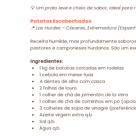
💡 
Um prato leve e cheio de sabor, ideal para 
Patatas Escabechadas
📍 
Las Hurdes – Cáceres, Extremadura (Espan
Receita humilde, mas profundamente saboros
pastores e camponeses hurdanos. São um ex
Ingredientes:
1 kg de batatas cortadas em rodelas
1 cebola em meias-luas
4 dentes de alho com casca
2 folhas de louro
1 colher de chá de 
pimentón de la Vera
1 colher de chá de cominhos em pó (opcio
3 colheres de sopa de vinagre (preferênci
Azeite virgem extra q.b.
Sal q.b.
Água q.b.