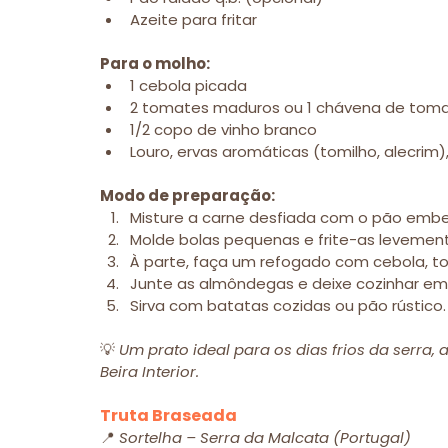
Azeite para fritar
Para o molho:
1 cebola picada
2 tomates maduros ou 1 chávena de tom
1/2 copo de vinho branco
Louro, ervas aromáticas (tomilho, alecrim)
Modo de preparação:
Misture a carne desfiada com o pão embeb
Molde bolas pequenas e frite-as levemen
À parte, faça um refogado com cebola, to
Junte as almôndegas e deixe cozinhar em
Sirva com batatas cozidas ou pão rústico.
💡 
Um prato ideal para os dias frios da serr
Beira Interior.
Truta Braseada
📍 
Sortelha – Serra da Malcata (Portugal)