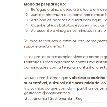
Modo de preparação:
Refogue o alho, a cebola e o louro em azei
Junte o 
pimentón
 e os cominhos e mexa 
Adicione as batatas e cubra com água. T
Cozinhe até as batatas estarem macias.
Acrescente o vinagre nos minutos finais e 
💡 
Pode ser servido quente ou frio, como prat
sabor é ainda melhor!
Estes pratos são exemplos vivos de como a ga
territórios. Cada ingrediente conta uma histó
comunidades com a terra, a montanha, a est
Na AITI, acreditamos que 
valorizar a cozinha
sustentável, cultural e de proximidade
. Ao
muito mais do que comida — partilhamos terri
gastronomia
receitas
história
Gastronomia | Gastronomía
Blog