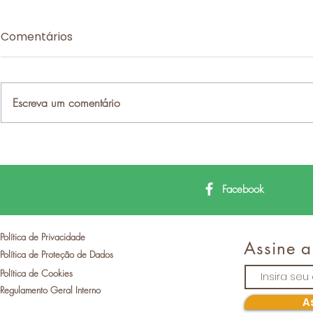
Comentários
Escreva um comentário
Expressões essenciais
para explorar o Interior
Ibérico
Facebook
Política de Privacidade
Assine a
Política de Proteção de Dados
Política de Cookies
Regulamento Geral Interno
A