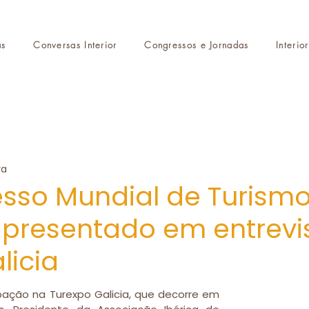
as
Conversas Interior
Congressos e Jornadas
Interio
ra
esso Mundial de Turism
 apresentado em entrevi
licia
pação na Turexpo Galicia, que decorre em 