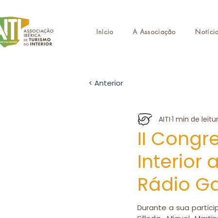
Início
A Associação
Notíci
< Anterior
AITI
1 min de leitu
II Congr
Interior
Rádio Ga
Durante a sua partici