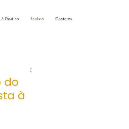
r é Destino
Revista
Contatos
o do
sta à