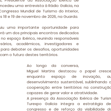
ins, Presidente da Associação Ibérica de 
oncedeu uma entrevista à Rádio Galicia, na 
Congresso Mundial de Turismo do Interior, 
 18 e 19 de novembro de 2026, na Guarda.
tuiu uma importante oportunidade para 
erá um dos principais encontros dedicados 
r no espaço ibérico, reunindo responsáveis 
resários, académicos, investigadores e 
r para debater os desafios, oportunidades 
am o futuro destes territórios.
Ao longo da conversa, 
Miguel Martins destacou o papel crescen
enquanto espaço de inovação, aut
desenvolvimento sustentável, sublinhando a
cooperação entre territórios na construção
capazes de gerar valor e atratividade.
A presença da Associação Ibérica de Turismo
Turexpo Galicia integra a estratégia 
congresso e de reforço da visibilidade dos