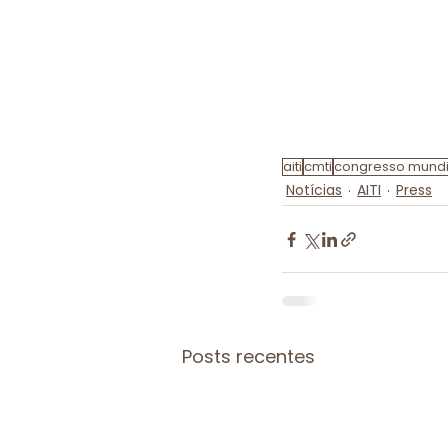
aiti
cmti
congresso mundia
Notícias
AITI
Press
Posts recentes