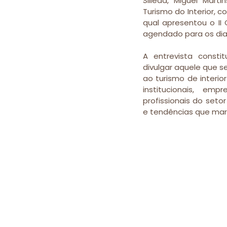
Silleda, Miguel Mart
Turismo do Interior, c
qual apresentou o II 
agendado para os dias
A entrevista consti
divulgar aquele que s
ao turismo de interio
institucionais, emp
profissionais do seto
e tendências que marc