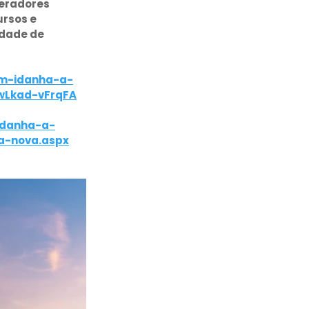
peradores 
rsos e 
dade de 
em-idanha-a-
wLkad-vFrqFA
/idanha-a-
a-nova.aspx