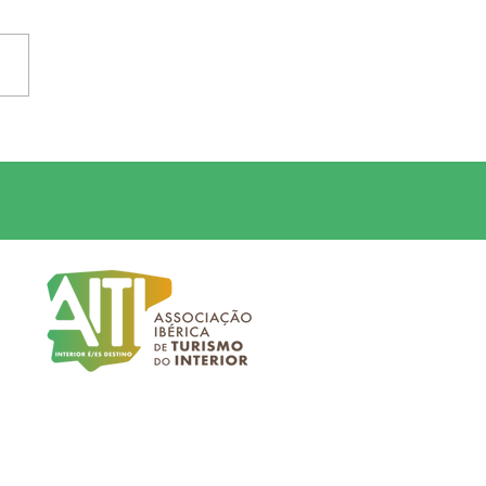
 promove o II
gresso Mundial de
smo do Interior na
T – Feira Agrícola,
rcial e Industrial de
ua