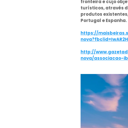
fronteira e cujo obje
turísticos, através
produtos existentes
Portugal e Espanha.
https://maisbeiras
nova?fbclid=IwAR
http://www.gazetad
nova/associacao-i