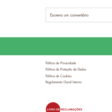
Escreva um comentário
Comunidade
Intermunicipal das Beiras
e Serra da Estrela é
Parceiro Institucional do II
Congresso Mundial de
Política de Privacidade
Turismo do Interior
Política de Proteção de Dados
Política de Cookies
Regulamento Geral Interno