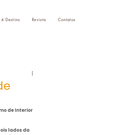
r é Destino
Revista
Contatos
de
mo de Interior 
is lados da 