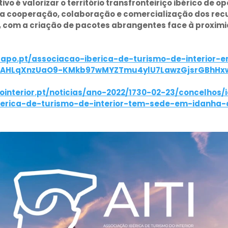
tivo é valorizar o território transfronteiriço ibérico de o
 da cooperação, colaboração e comercialização dos recu
, com a criação de pacotes abrangentes face à proximi
.sapo.pt/associacao-iberica-de-turismo-de-interior-
2HAHLqXnzUaO9-KMkb97wMYZTmu4ylU7LawzGjsrGBhHx
ointerior.pt/noticias/ano-2022/1730-02-23/concelhos
berica-de-turismo-de-interior-tem-sede-em-idanha-