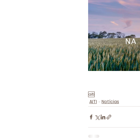
aiti
AITI
Notícias