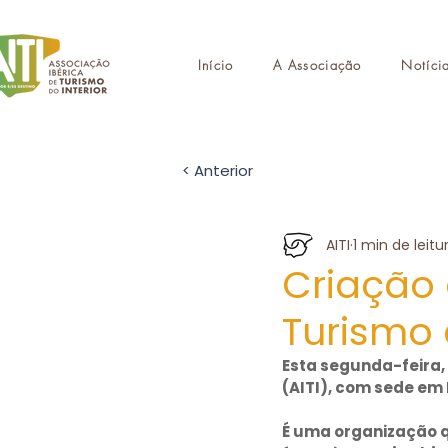
Início
A Associação
Notíci
< Anterior
AITI
1 min de leitu
Criação 
Turismo 
Esta segunda-feira, 1
(AITI), com sede em
É uma organização q