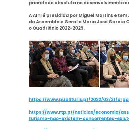
prioridade absoluta no desenvolvimento c
A AITI é presidida por Miguel Martins e te
da Assembleia Geral e Maria José García C
o Quadriénio 2022-2025.
https://www.publituris.pt/2022/03/31/or
https://www.rtp.pt/noticias/economia/as
turismo-nao-existem-concorrentes-exi