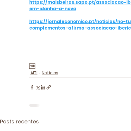
https://maisbeiras.sapo.pt/associacao-i
em-idanha-a-nova
https://jornaleconomico.pt/noticias/no-
complementos-afirma-associacao-iberi
aiti
AITI
Notícias
Posts recentes