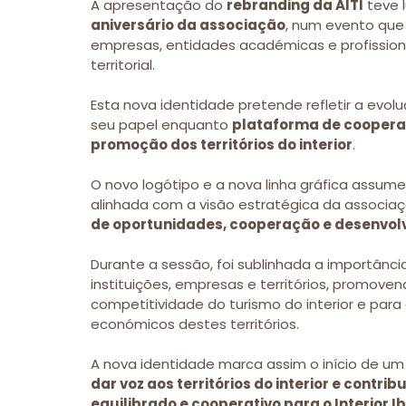
A apresentação do 
rebranding da AITI
 teve
aniversário da associação
, num evento que 
empresas, entidades académicas e profissiona
territorial.
Esta nova identidade pretende refletir a evolu
seu papel enquanto 
plataforma de cooperaç
promoção dos territórios do interior
.
O novo logótipo e a nova linha gráfica ass
alinhada com a visão estratégica da associaçã
de oportunidades, cooperação e desenvol
Durante a sessão, foi sublinhada a importânci
instituições, empresas e territórios, promoven
competitividade do turismo do interior e para a
económicos destes territórios.
A nova identidade marca assim o início de um 
dar voz aos territórios do interior e contri
equilibrado e cooperativo para o Interior I