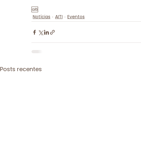
aiti
Notícias
AITI
Eventos
Posts recentes