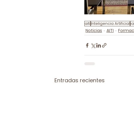
aiti
Inteligencia Artificial
ia
Noticias
AITI
Formac
Entradas recientes