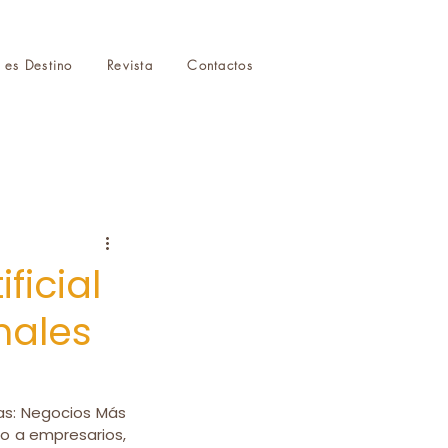
r es Destino
Revista
Contactos
ficial
nales
as: Negocios Más 
do a empresarios, 