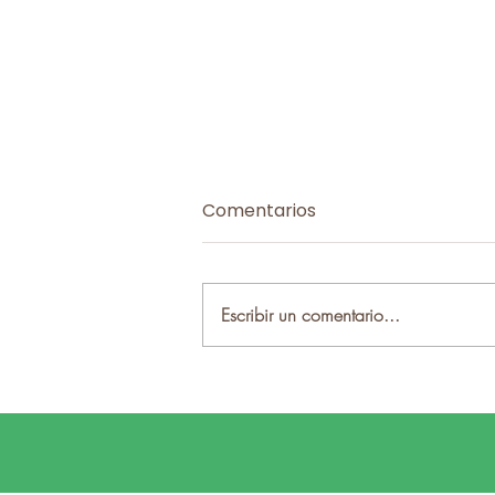
Comentarios
Escribir un comentario...
Incendios, prevención y
recuperación de los
territorios en debate en
Penamacor