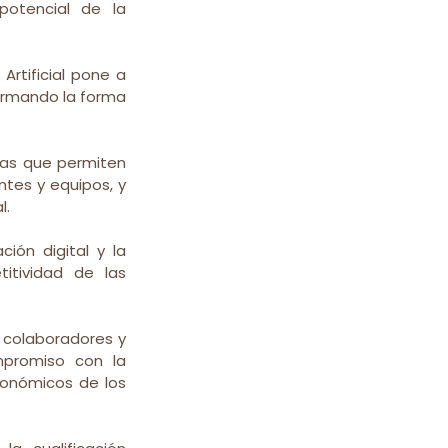
otencial de la 
Artificial pone a 
ormando la forma 
ias que permiten 
tes y equipos, y 
l.
ón digital y la 
tividad de las 
 colaboradores y 
mpromiso con la 
onómicos de los 