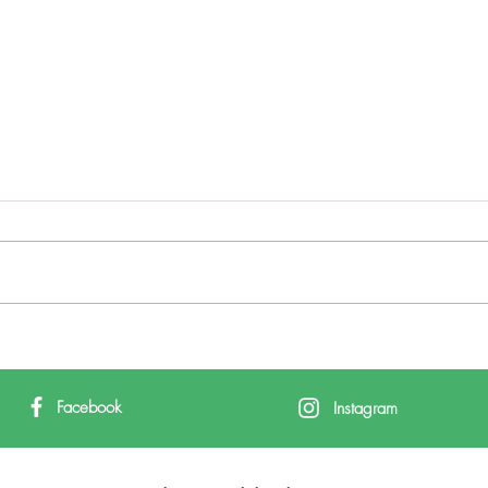
AITI se reúne con el
Pres
Secretario de Estado de
Con
Turismo para reforzar su
Turi
Facebook
Instagram
compromiso con el
BTL
Interior