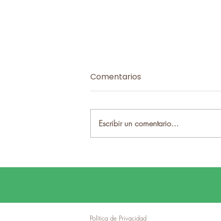
Comentarios
Escribir un comentario...
AITI y la Diputación de
Cáceres refuerzan la
cooperación en nuevas
iniciativas para el Interior
Ibérico
Política de Privacidad