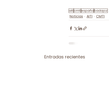
aiti
cmti
españa
badajoz
Noticias
AITI
CMTI
Entradas recientes