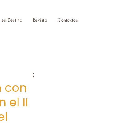
r es Destino
Revista
Contactos
n con
 el II
el