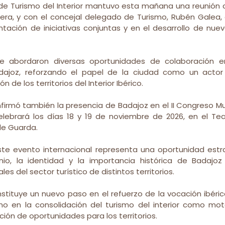
 de Turismo del Interior mantuvo esta mañana una reunión c
era, y con el concejal delegado de Turismo, Rubén Galea,
tación de iniciativas conjuntas y en el desarrollo de nue
e abordaron diversas oportunidades de colaboración ent
ajoz, reforzando el papel de la ciudad como un actor r
n de los territorios del Interior Ibérico.
firmó también la presencia de Badajoz en el II Congreso Mu
celebrará los días 18 y 19 de noviembre de 2026, en el Tea
de Guarda.
ste evento internacional representa una oportunidad estr
onio, la identidad y la importancia histórica de Badajoz
es del sector turístico de distintos territorios.
stituye un nuevo paso en el refuerzo de la vocación ibérica
o en la consolidación del turismo del interior como moto
ión de oportunidades para los territorios.