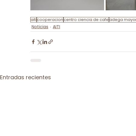
aiti
cooperacion
centro ciencia de cafe
adega mayo
Noticias
AITI
Entradas recientes