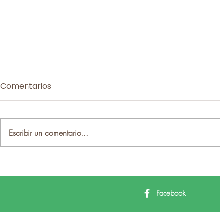
Comentarios
Escribir un comentario...
Badajoz refuerza la
La AITI y 
cooperación con la AITI y
establecen
confirma su presencia en
para promo
Facebook
el II Congreso Mundial de
a través de
Turismo del Interior
turismo