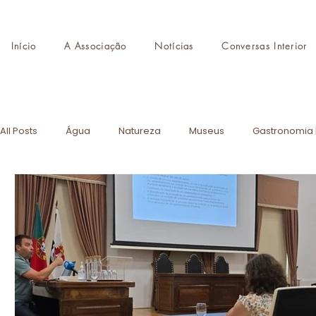
Início
A Associação
Notícias
Conversas Interior
All Posts
Água
Natureza
Museus
Gastronomia 
Destinos de Autor
Monumentos
Eventos
AITI
CMTI
Formação
Turismo de Portugal
Academia